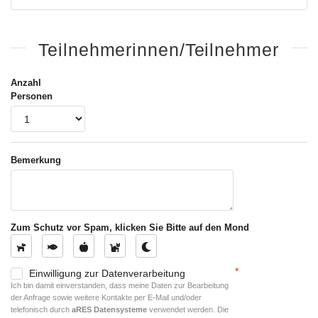
Teilnehmerinnen/Teilnehmer
Anzahl
Personen
Bemerkung
Zum Schutz vor Spam, klicken Sie Bitte auf den Mond
Einwilligung zur Datenverarbeitung
Ich bin damit einverstanden, dass meine Daten zur Bearbeitung
der Anfrage sowie weitere Kontakte per E-Mail und/oder
telefonisch durch
aRES Datensysteme
verwendet werden. Die