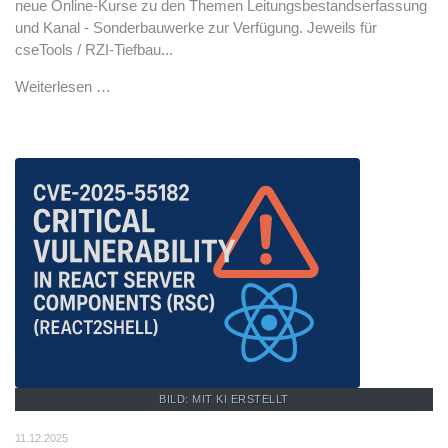
neue Online-Kurse zu den Themen Leitungsbestandserfassung
und Kanal - Sonderbauwerke zur Verfügung. Jeweils für
cseTools / RZI-Tiefbau...
Weiterlesen …
BILD: MIT KI ERSTELLT
11.12.2025