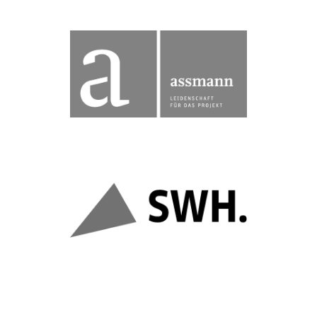
BERATEN + PLANEN GmbH)
geschafft hätten." (Sonja Bohlemann, ASSMANN
cseTools, ohne die wir unser Zeitdruckgroßprojekt nicht
Unterstützung zu danken. Vielen Dank auch für die
ever(!) für die stets schnelle und kompetente
„...es ist uns ein großes Bedürfnis der fähigsten Hotline
langfristigen Zusammenarbeit.
Tiefbauarbeitsplätze war dabei der Anfang einer
Beratung von aRES. Die Integration fünf neuer
Stadtwirtschaft GmbH auf das Know-how und die
Seit März 2014 vertraut die Hallesche Wasser und