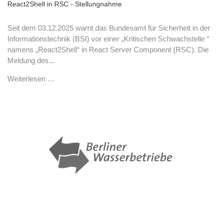
React2Shell in RSC - Stellungnahme
Seit dem 03.12.2025 warnt das Bundesamt für Sicherheit in der
Informationstechnik (BSI) vor einer „Kritischen Schwachstelle “
namens „React2Shell“ in React Server Component (RSC). Die
Meldung des...
Weiterlesen …
bei den Berliner Wasserbetrieben eingesetzt.
Damit werden die cseTools von aRES flächendeckend
Druckrohrleitungen" an aRES Datensysteme erteilt.
"
Planungsapplikation
für Kanal- und
Zuschlag im Rahmen der Ausschreibung
Die Berliner Wasserbetriebe (BWB) haben 2019 den